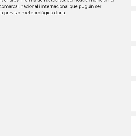
vendres informa de l’actualitat del nostre municipi i el
marcal, nacional i internacional que puguin ser
la previsió meteorològica diària.