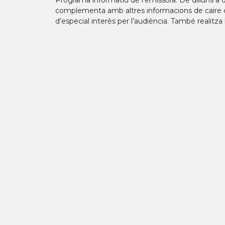
Programa informatiu de l’emissora. De dilluns a di
complementa amb altres informacions de caire co
d’especial interès per l’audiència. També realitza 