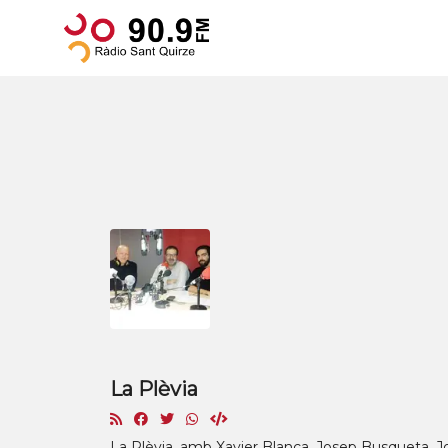
La Plèvia
La Plèvia, amb Xavier Blanca, Josep Busqueta, Jor