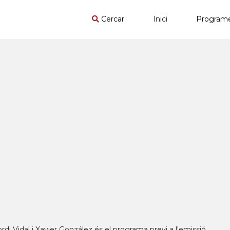
Cercar
Inici
Program
di Vidal i Xavier González és el programa previ a l'emissió