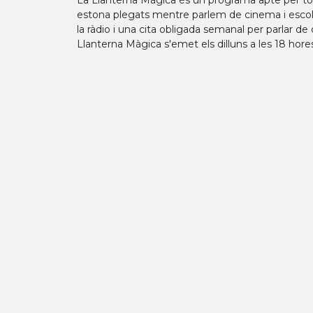
La Llanterna Màgica és un programa apte per tots
estona plegats mentre parlem de cinema i escolt
la ràdio i una cita obligada semanal per parlar de 
Llanterna Màgica s'emet els dilluns a les 18 hores 