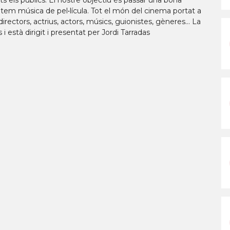
 els públics. El nostre objectiu és passar una bona
em música de pel•lícula. Tot el món del cinema portat a
directors, actrius, actors, músics, guionistes, gèneres… La
i està dirigit i presentat per Jordi Tarradas