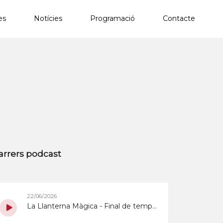
es
Notícies
Programació
Contacte
×
arrers podcast
22/06/2026
La Llanterna Màgica - Final de temporada del 22/6/2026