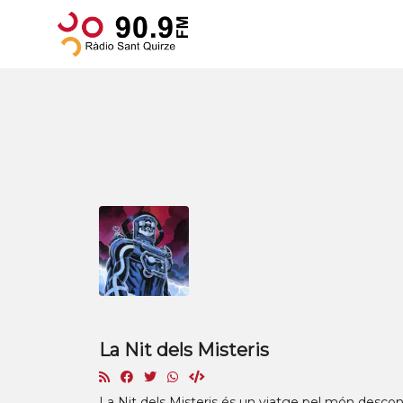
La Nit dels Misteris
La Nit dels Misteris és un viatge pel món descon