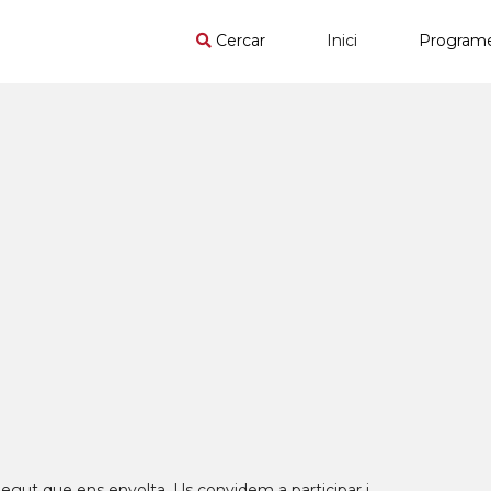
Cercar
Inici
Program
egut que ens envolta. Us convidem a participar i