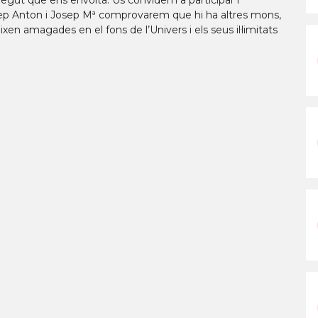
egut que ens envolta. Us convidem a participar i
sep Anton i Josep Mª comprovarem que hi ha altres mons,
n amagades en el fons de l’Univers i els seus il·limitats