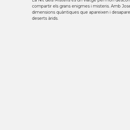
La Nit dels Misteris és un viatge pel món descon
compartir els grans enigmes i misteris. Amb Jo
dimensions quàntiques que apareixen i desapareixe
deserts àrids.