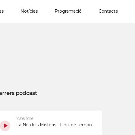
es
Notícies
Programació
Contacte
×
arrers podcast
10/06/2026
La Nit dels Misteris - Final de temporada amb Jesús Palacios del 18/3/2026