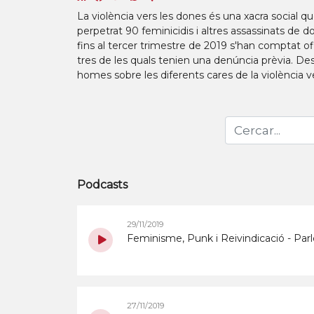
La violència vers les dones és una xacra social q
perpetrat 90 feminicidis i altres assassinats de d
fins al tercer trimestre de 2019 s'han comptat o
tres de les quals tenien una denúncia prèvia. D
homes sobre les diferents cares de la violència v
Podcasts
29/11/2019
Feminisme, Punk i Reivindicació - P
27/11/2019