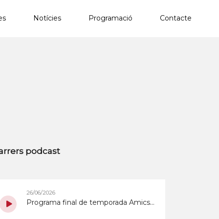
es
Notícies
Programació
Contacte
×
arrers podcast
26/06/2026
Programa final de temporada Amics de Ràdio Sant Quirze del 26/6/2026