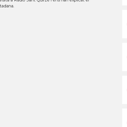
isita a Ràdio Sant Quirze i ens han explicat el
tadana.