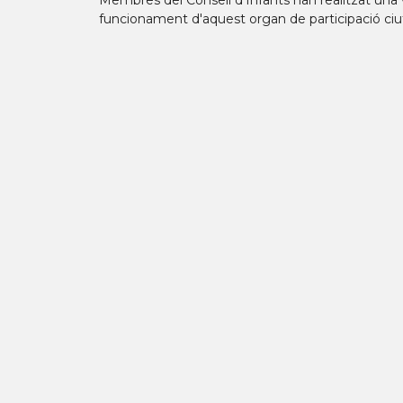
Membres del Consell d'Infants han realitzat una v
funcionament d'aquest organ de participació ciu