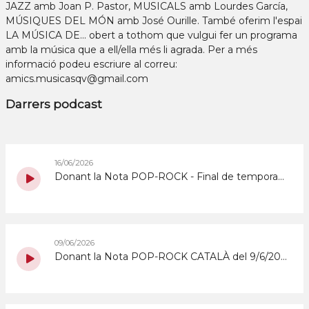
JAZZ amb Joan P. Pastor, MUSICALS amb Lourdes García,
MÚSIQUES DEL MÓN amb José Ourille. També oferim l'espai
LA MÚSICA DE... obert a tothom que vulgui fer un programa
amb la música que a ell/ella més li agrada. Per a més
informació podeu escriure al correu:
amics.musicasqv@gmail.com
Darrers podcast
16/06/2026
Donant la Nota POP-ROCK - Final de temporada del 16/6/2026
09/06/2026
Donant la Nota POP-ROCK CATALÀ del 9/6/2026