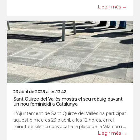
informacions que arribaven a través de les
Llegir més →
operadores de telefonia que encara donaven servei.
Davant
23 abril de 2025 a les 13:42
Sant Quirze del Vallès mostra el seu rebuig davant
un nou feminicidi a Catalunya
L’Ajuntament de Sant Quirze del Vallès ha participat
aquest dimecres 23 d’abril, a les 12 hores, en el
minut de silenci convocat a la plaça de la Vila com a
mostra de condemna i rebuig davant el feminicidi
Llegir més →
comès el passat 18 d’abril a Catalunya. La víctima