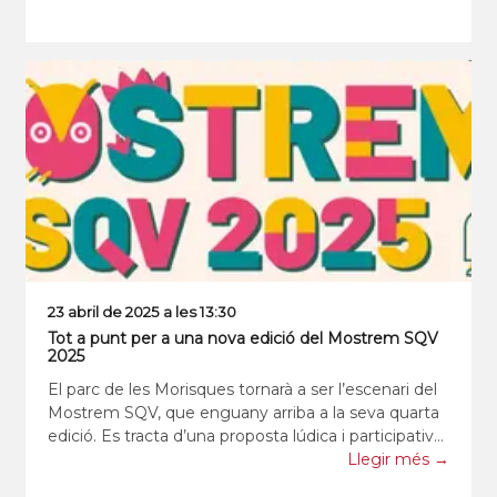
23 abril de 2025 a les 13:30
Tot a punt per a una nova edició del Mostrem SQV
2025
El parc de les Morisques tornarà a ser l’escenari del
Mostrem SQV, que enguany arriba a la seva quarta
edició. Es tracta d’una proposta lúdica i participativa
amb la voluntat d’apropar les entitats i els serveis
Llegir més →
municipals a la ciutadania. Durant tot el cap de