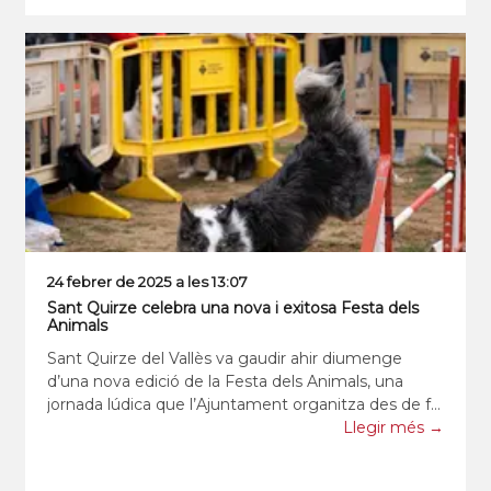
24 febrer de 2025 a les 13:07
Sant Quirze celebra una nova i exitosa Festa dels
Animals
Sant Quirze del Vallès va gaudir ahir diumenge
d’una nova edició de la Festa dels Animals, una
jornada lúdica que l’Ajuntament organitza des de fa
nou anys, i que gira entorn el foment de la tinença
Llegir més →
responsable dels animals de companyia. Malgrat la
pluja lleugera d