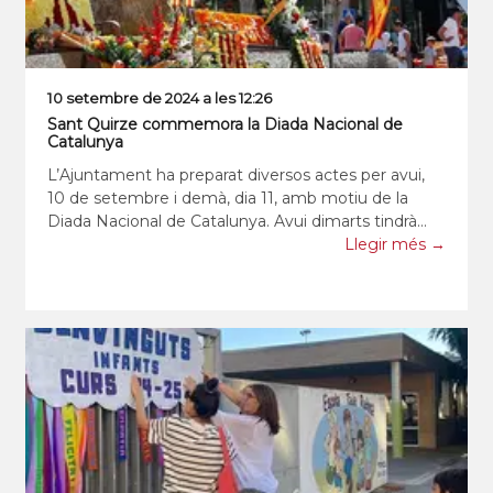
10 setembre de 2024 a les 12:26
Sant Quirze commemora la Diada Nacional de
Catalunya
L’Ajuntament ha preparat diversos actes per avui,
10 de setembre i demà, dia 11, amb motiu de la
Diada Nacional de Catalunya. Avui dimarts tindrà
lloc el concert de Pau Alabajos. El cantautor català
Llegir més →
ha preparat un espectacle molt especial aquest any,
commemorant el centenari