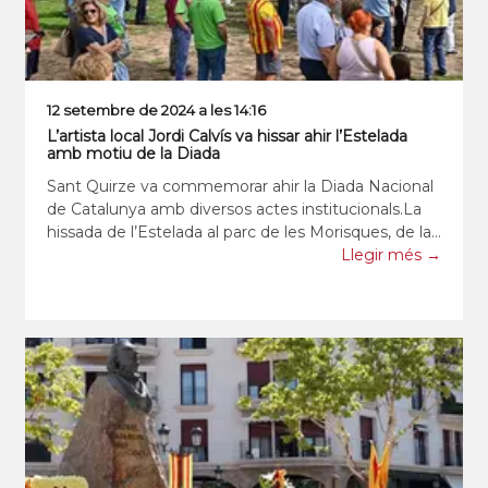
12 setembre de 2024 a les 14:16
L’artista local Jordi Calvís va hissar ahir l’Estelada
amb motiu de la Diada
Sant Quirze va commemorar ahir la Diada Nacional
de Catalunya amb diversos actes institucionals.La
hissada de l’Estelada al parc de les Morisques, de la
mà de l’artista local Jordi Calvís, va donar la
Llegir més →
benvinguda a la jornada. La Societat Coral Il·lustració
Artí