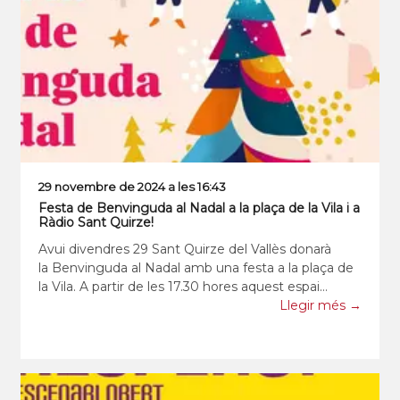
29 novembre de 2024 a les 16:43
Festa de Benvinguda al Nadal a la plaça de la Vila i a
Ràdio Sant Quirze!
Avui divendres 29 Sant Quirze del Vallès donarà
la Benvinguda al Nadal amb una festa a la plaça de
la Vila. A partir de les 17.30 hores aquest espai
acollirà l’espectacle “aBRASSa’l” d’HoPeta Street
Llegir més →
Band; una actuació que donarà