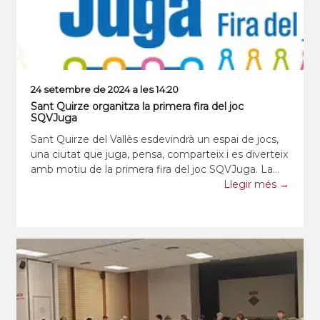
24 setembre de 2024 a les 14:20
Sant Quirze organitza la primera fira del joc
SQVJuga
Sant Quirze del Vallès esdevindrà un espai de jocs,
una ciutat que juga, pensa, comparteix i es diverteix
amb motiu de la primera fira del joc SQVJuga. La
setmana del 23 al 28 de setembre el joc serà el
Llegir més →
protagonista de diversos espais i racons del
municipi amb l’objectiu