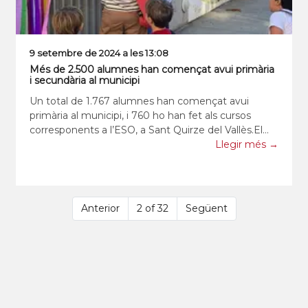
9 setembre de 2024 a les 13:08
Més de 2.500 alumnes han començat avui primària
i secundària al municipi
Un total de 1.767 alumnes han començat avui
primària al municipi, i 760 ho han fet als cursos
corresponents a l’ESO, a Sant Quirze del Vallès.El
centre amb més alumnes matriculats és el Taula
Llegir més →
Rodona, amb 412 alumnes. El segueixen el Pilarín
Bayés, a Les Fon
Anterior
2 of 32
Següent