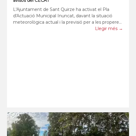
avisos del CECAT
L'Ajuntament de Sant Quirze ha activat el Pla
d'Actuació Municipal Inuncat, davant la situació
meteorològica actual i la previsió per a les properes
hores. Els darrers comunicats del Centre de
Llegir més →
Coordinació Operativa de Catalunya alerten sobre
fenòmens metereològic