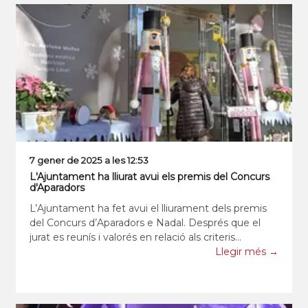
7 gener de 2025 a les 12:53
L'Ajuntament ha lliurat avui els premis del Concurs
d'Aparadors
L’Ajuntament ha fet avui el lliurament dels premis
del Concurs d’Aparadors e Nadal. Després que el
jurat es reunís i valorés en relació als criteris
establerts a les bases del concurs, aquest matí
Llegir més →
l’alcaldessa, Elisabeth Oliveras, i la segona tinenta
d