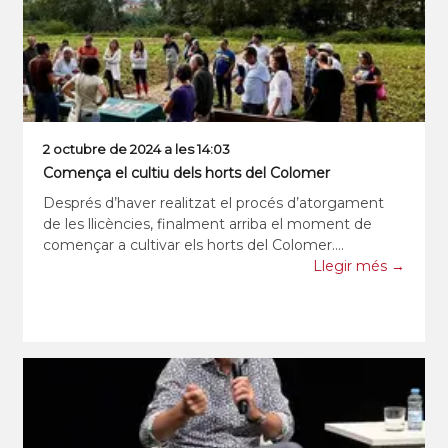
2 octubre de 2024 a les 14:03
Comença el cultiu dels horts del Colomer
Després d’haver realitzat el procés d’atorgament
de les llicències, finalment arriba el moment de
començar a cultivar els horts del Colomer.
Recordem que del sorteig celebrat al juliol va
Llegir més →
resultar una llista de 131 sol·licituds admeses, i que
les primeres 48 pe