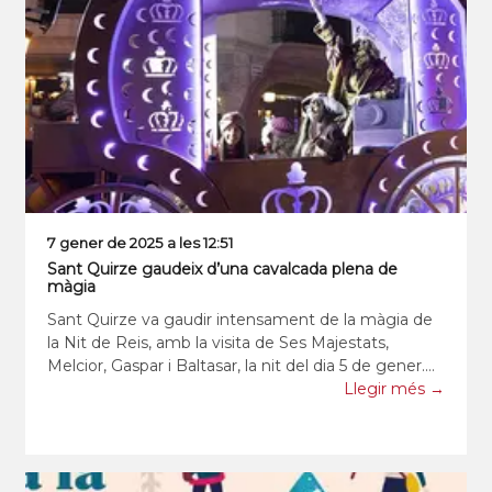
7 gener de 2025 a les 12:51
Sant Quirze gaudeix d’una cavalcada plena de
màgia
Sant Quirze va gaudir intensament de la màgia de
la Nit de Reis, amb la visita de Ses Majestats,
Melcior, Gaspar i Baltasar, la nit del dia 5 de gener.
Arribats a l’estació dels FGC, i esperats per la
Llegir més →
comitiva liderada per l’Alcaldessa, Elisabeth Oliveras,
i la resta de repre